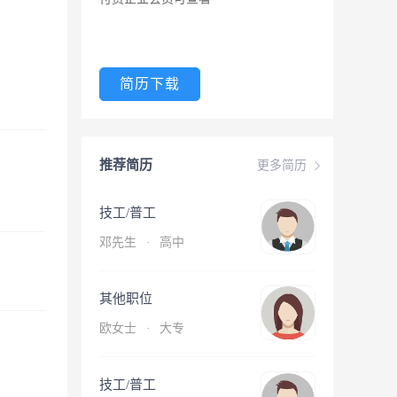
简历下载
推荐简历
更多简历
技工/普工
邓先生
·
高中
其他职位
欧女士
·
大专
技工/普工